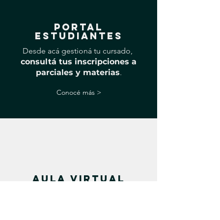
PORTAL
ESTUDIANTES
Desde acá gestioná tu cursado,
consultá tus inscripciones a
parciales y materias
.
Conocé más >
AULA VIRTUAL
(canvas)
Acá podés acceder al
contenido
académico
y comunicarte con tus