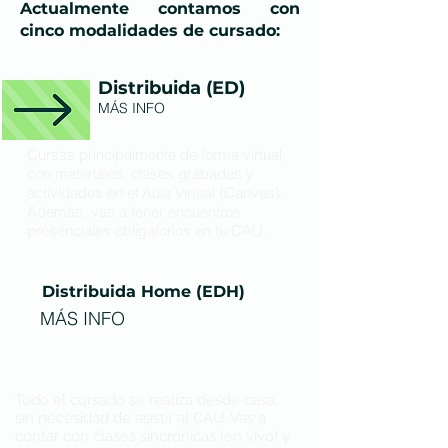
Actualmente contamos con
cinco modalidades de cursado:
Distribuida (ED)
MÁS INFO
Cursás principalmente de forma virtual,
con materiales, clases grabadas y
actividades en el Aula Virtual (Canvas).
Además, vas a tener encuentros
presenciales obligatorios en tu CAU.
Distribuida Home (EDH)
MÁS INFO
Todo el cursado se realiza desde casa,
sin necesidad de asistir al CAU. Vas a
contar con clases sincrónicas (en vivo) y