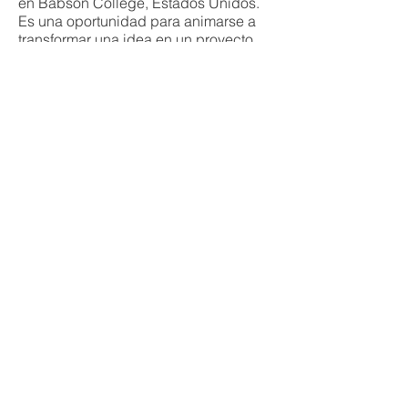
en Babson College, Estados Unidos.
Es una oportunidad para animarse a
transformar una idea en un proyecto
con proyección global.
PRÓXIMAMENTE CONVOCATORIA 2026
PROGRAMA |
FIE (Foro
Internacional de
Emprendedores)
El
Foro Internacional de
es un programa
Emprendedores
educativo de alto impacto organizado
por la fundación Junior Achievement
Córdoba, destinado a
de
jóvenes