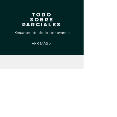
TODO
SOBRE
PARCIALES
Resumen de titulo por avance
VER MÁS >
TRABAJOS
PRÁCTICOS
Resumen de titulo por avance
VER MÁS >