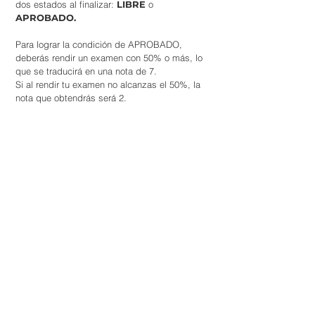
dos estados al finalizar:
LIBRE
o
APROBADO.
Para lograr la condición de APROBADO,
deberás rendir un examen con 50% o más, lo
que se traducirá en una nota de 7.
Si al rendir tu examen no alcanzas el 50%, la
nota que obtendrás será 2.
Recordá que la nota final del curso
de nivelación,
NO se encuadra
dentro de la tabla de
calificaciones del Posgrado ni se
cuenta en el promedio de tu
carrera
. Si al final de tu primer año,
tenés aprobadas todas tus
materias, el curso de nivelación se
dará por aprobado