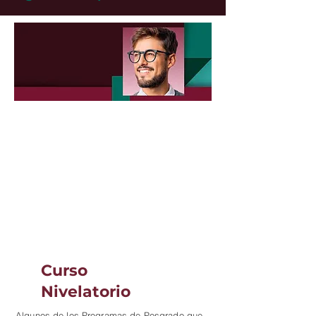
¿Cómo genero mis
aranceles y me inscribo
a
mis materias?
Consulta el instructivo acá
Curso
Nivelatorio
Algunos de los Programas de Posgrado que