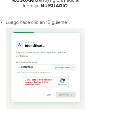
@soysiglo.21.edu.ar
N.USUARIO
Ingresá:
N.USUARIO
Luego hacé clic en “Siguiente”.
N.USUARIO