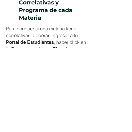
Correlativas y
Programa de cada
Materia
Para conocer si una materia tiene
correlativas, deberás ingresar a tu
, hacer click en
Portal de Estudiantes
tu
y revisar el
Carrera
Plan de
.
Estudio
Si querés ver las correlativas que tiene
cada materias, deberás hacer click en
. Si necesitas ver el
Ver Correlativas
programa de la materia, hacé click en
Ver Programa.