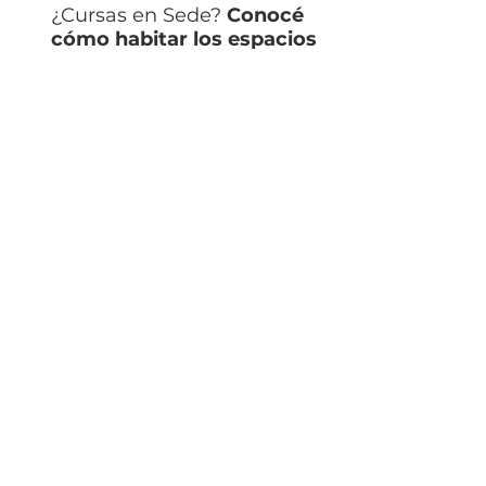
¿Cursas en Sede?
Conocé
cómo habitar los espacios
de la Universidad
SEDE
CAMPUS
SEDE
RIO CUARTO
En el
Campus vas a
encontrar múltiples
de estudio,
espacios