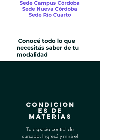
Sede Campus Córdoba
Sede Nueva Córdoba
Sede Río Cuarto
Conocé todo lo que
necesitás saber de tu
modalidad
CONDICION
ES DE
MATERIAS
Tu espacio central de
cursado. Ingresá y mirá el