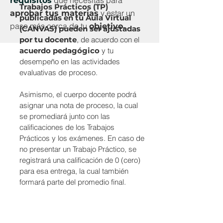
que necesitas para
requisitos
Trabajos Prácticos (TP)
y estar un
aprobar tus materias
publicadas en tu Aula Virtual
paso más cerca de tu
objetivo.
(CANVAS)
pueden ser ajustadas
por tu docente
, de acuerdo con el
acuerdo pedagógico
y tu
desempeño en las actividades
evaluativas de proceso.
Asimismo, el cuerpo docente podrá
asignar una nota de proceso, la cual
se promediará junto con las
calificaciones de los Trabajos
Prácticos y los exámenes. En caso de
no presentar un Trabajo Práctico, se
registrará una calificación de 0 (cero)
para esa entrega, la cual también
formará parte del promedio final.