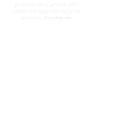
puntos en Canvas por
cada día que transcurra
entre la
Fecha de
Entrega
y la
Fecha en
la que presentaste tu
TP
.
Si presentaste tu TP
Si presentaste tu
entre estas fechas,
se
TP entre estas
aplica
la Valoración de
fechas,
no se
Tiempo de Entrega y a
aplica
la
tu Calificación se le
Valoración de
descontará 5 puntos
Tiempo de Entrega
por día de atraso.
y tu Calificación
será la que
obtuviste en
Canvas.