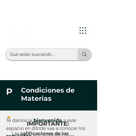
P
Condiciones de
Materias
Te damos la
a este
bienvenida
IMPORTANTE:
espacio en dónde vas a conocer los
Las
calificaciones de los